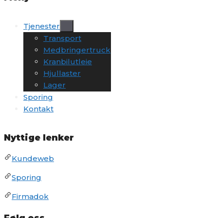
Tjenester
Transport
Medbringertruck
Kranbilutleie
Hjullaster
Lager
Sporing
Kontakt
Nyttige lenker
Kundeweb
Sporing
Firmadok
Følg oss