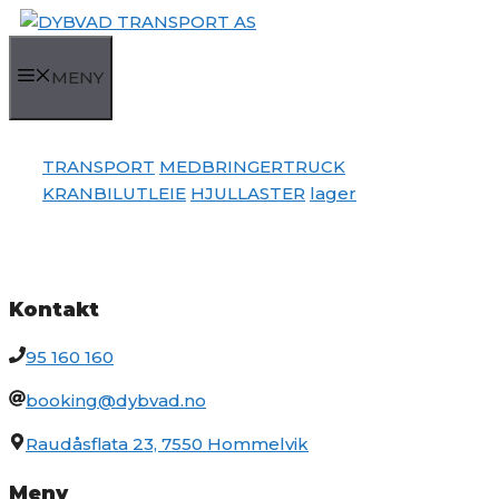
Hopp
til
innhold
MENY
TRANSPORT
MEDBRINGERTRUCK
KRANBILUTLEIE
HJULLASTER
lager
Kontakt
95 160 160
booking@dybvad.no
Raudåsflata 23, 7550 Hommelvik
Meny